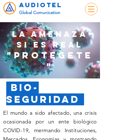
audiotel
Global Comunication
la amenaza
si es reaL
"PROTEGETE
"
bio-
seguridad
El mundo a sido afectado, una crisis
ocasionada por un ente biológico
COVID-19, mermando Instituciones,
Mercados, Economías y mostrando